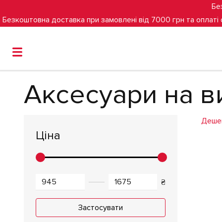
Бе
Безкоштовна доставка при замовлені від 7000 грн та оплаті
Головна
Аксесуари на виписку та хрещення
Аксесуа
Аксесуари на в
Деше
Ціна
₴
Застосувати