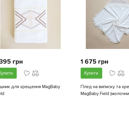
 395 грн
1 675 грн
Купити
Купити
шник для хрещення MagBaby
Плед на виписку та хр
eld
MagBaby Field (молочни