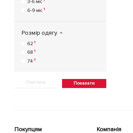
1
3-6 міс
1
6-9 міс
Розмір одягу
1
62
1
68
1
74
Очистити
Показати
Покупцям
Компанія