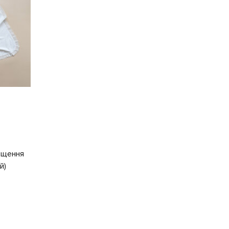
ещення
й)