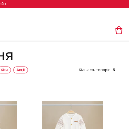
айн
ня
Хіти
Акції
Кількість товарів:
5