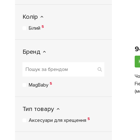
Колір
5
Білий
9
Бренд
Чо
Fi
5
MagBaby
(м
Тип товару
5
Аксесуари для хрещення