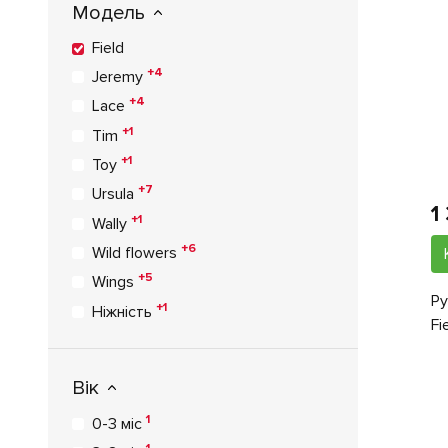
Модель
Field
+4
Jeremy
+4
Lace
+1
Tim
+1
Toy
+7
Ursula
1
+1
Wally
+6
Wild flowers
+5
Wings
Ру
+1
Ніжність
Fi
Вік
1
0-3 міс