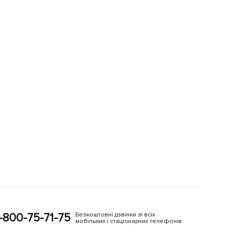
-800-75-71-75
Безкоштовні дзвінки зі всіх
мобільних і стаціонарних телефонів