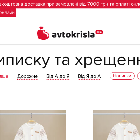
зкоштовна доставка при замовлені від 7000 грн та оплаті онл
 онлайн
ри на виписку та хрещення
иписку та хрещен
вше
Дорожче
Від А до Я
Від Я до А
Новинки