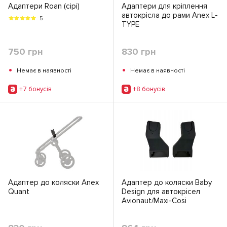
Адаптери Roan (сірі)
Адаптери для кріплення
автокрісла до рами Anex L-
5
TYPE
750 грн
830 грн
•
•
Немає в наявності
Немає в наявності
+7 бонусiв
+8 бонусiв
Адаптер до коляски Anex
Адаптер до коляски Baby
Quant
Design для автокрісел
Avionaut/Маxi-Cosi