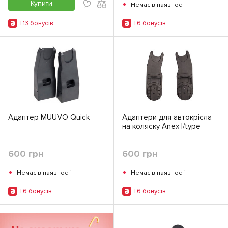
•
Купити
Немає в наявності
+13 бонусiв
+6 бонусiв
Адаптер MUUVO Quick
Адаптери для автокрісла
на коляску Anex l/type
600 грн
600 грн
•
•
Немає в наявності
Немає в наявності
+6 бонусiв
+6 бонусiв