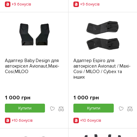
+9 бонусiв
+9 бонусiв
Адаптер Baby Design для
Адаптер Espiro для
автокрісел Avionaut,Маxi-
автокрісел Avionaut / Маxi-
Cosi,MILOO
Cosi / MILOO / Cybex та
інших
1 000 грн
1 000 грн
Купити
Купити
+10 бонусiв
+10 бонусiв