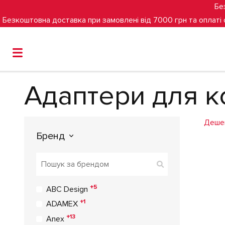
Бе
Безкоштовна доставка при замовлені від 7000 грн та оплаті
Головна
Адаптери для коляски
Адаптери для коляс
Адаптери для к
Деше
Бренд
+5
ABC Design
+1
ADAMEX
+13
Anex