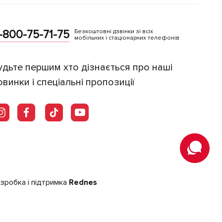
-800-75-71-75
Безкоштовні дзвінки зі всіх
мобільних і стаціонарних телефонів
удьте першим хто дізнається про наші
овинки і спеціальні пропозиції
зробка і підтримка
Rednes