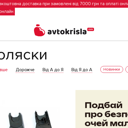
зкоштовна доставка при замовлені від 7000 грн та оплаті онл
 онлайн
ки
оляски
вше
Дорожче
Від А до Я
Від Я до А
Новинки