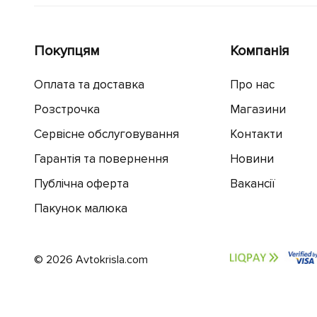
+5
Hauck
+1
IBEBE
+2
iCoo
Покупцям
Компанія
+2
Inglesina
Оплата та доставка
Про нас
+5
Joolz
+2
Розстрочка
Магазини
Junama
+2
Leclerc
Сервісне обслуговування
Контакти
+1
Maclaren
Гарантія та повернення
Новини
+6
Mast
Публічна оферта
Вакансії
+4
Maxi - Cosi
Пакунок малюка
+1
Mima
+3
Muuvo
NOORDI
© 2026 Avtokrisla.com
+3
OSANN
+6
Peg - Perego
+3
Recaro