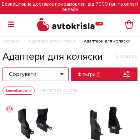
Безкоштовна доставка при замовлені від 7000 грн та оплаті
онлайн
Головна
Адаптери для коляски
Адаптери для коляски
Адаптери для коляски
2 товара
Сортувати
Фільтри (1)
Очистити всі фільтри
Emmaljunga
-24%