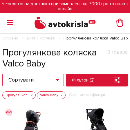
Безкоштовна доставка при замовлені від 7000 грн та оплаті
онлайн
Головна
Дитячі коляски
Прогулянкова коляска Valco Baby
Прогулянкова коляска
3 товара
Valco Baby
Сортувати
Фільтри (2)
Очистити всі фільтри
Прогулянкові
Valco Baby
-25%