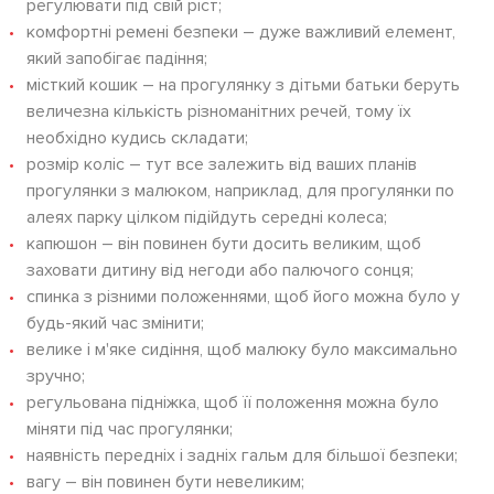
регулювати під свій ріст;
комфортні ремені безпеки – дуже важливий елемент,
який запобігає падіння;
місткий кошик – на прогулянку з дітьми батьки беруть
величезна кількість різноманітних речей, тому їх
необхідно кудись складати;
розмір коліс – тут все залежить від ваших планів
прогулянки з малюком, наприклад, для прогулянки по
алеях парку цілком підійдуть середні колеса;
капюшон – він повинен бути досить великим, щоб
заховати дитину від негоди або палючого сонця;
спинка з різними положеннями, щоб його можна було у
будь-який час змінити;
велике і м'яке сидіння, щоб малюку було максимально
зручно;
регульована підніжка, щоб її положення можна було
міняти під час прогулянки;
наявність передніх і задніх гальм для більшої безпеки;
вагу – він повинен бути невеликим;