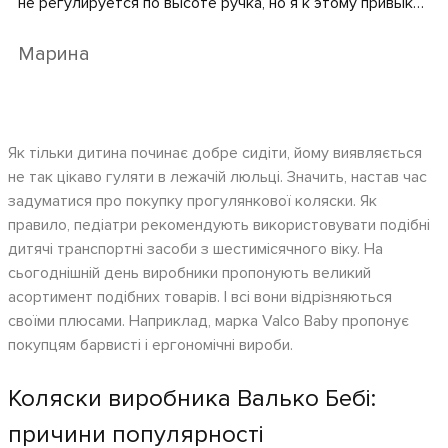
не регулируется по высоте ручка, но я к этому привыкла
довольно быстро. Коляска очень маневренная, влезает
в любой лифт, для кого этот момент важен. Очень
Марина
радует огромная корзина для покупок, загружаю ее
битком, что значительно облегчает мне жизнь:) Очень
нравится большой капюшон, опускается почти
полностью, поэтому ребенок спит спокойно даже на
Як тільки дитина починає добре сидіти, йому виявляється
солнце. Коляска выдержала двоих детей. Хорошее
не так цікаво гуляти в лежачій люльці. Значить, настав час
качество. Очень довольна покупкой, посоветовала
задуматися про покупку прогулянкової коляски. Як
сестре, она тоже очень довольна. В общем рекомендую
правило, педіатри рекомендують використовувати подібні
однозначно!
дитячі транспортні засоби з шестимісячного віку. На
сьогоднішній день виробники пропонують великий
асортимент подібних товарів. І всі вони відрізняються
своїми плюсами. Наприклад, марка Valco Baby пропонує
покупцям барвисті і ергономічні вироби.
Коляски виробника Валько Бебі:
причини популярності