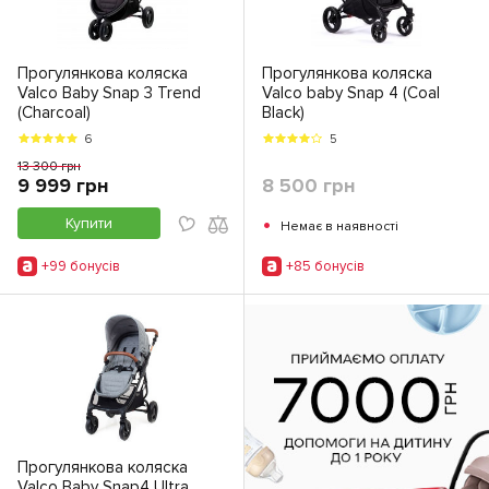
Прогулянкова коляска
Прогулянкова коляска
Valco Baby Snap 3 Trend
Valco baby Snap 4 (Coal
(Charcoal)
Black)
6
5
13 300 грн
9 999 грн
8 500 грн
•
Купити
Немає в наявності
+99 бонусiв
+85 бонусiв
Прогулянкова коляска
Valco Baby Snap4 Ultra