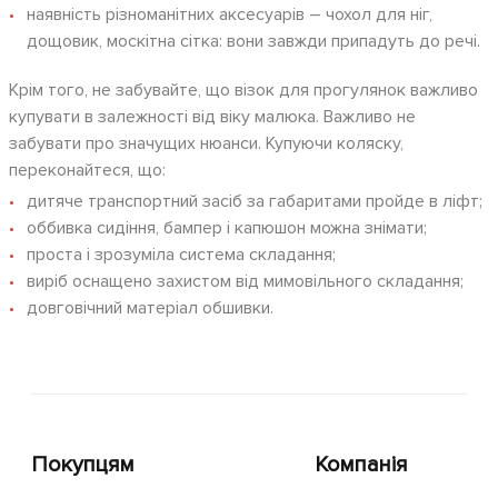
наявність різноманітних аксесуарів – чохол для ніг,
дощовик, москітна сітка: вони завжди припадуть до речі.
Крім того, не забувайте, що візок для прогулянок важливо
купувати в залежності від віку малюка. Важливо не
забувати про значущих нюанси. Купуючи коляску,
переконайтеся, що:
дитяче транспортний засіб за габаритами пройде в ліфт;
оббивка сидіння, бампер і капюшон можна знімати;
проста і зрозуміла система складання;
виріб оснащено захистом від мимовільного складання;
довговічний матеріал обшивки.
Покупцям
Компанія