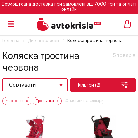
Безкоштовна доставка при замовлені від 7000 грн та оплаті
онлайн
Головна
Дитячі коляски
Коляска тростина червона
Коляска тростина
5 товарів
червона
Сортувати
Фільтри (2)
Очистити всі фільтри
Червоний
Тростинка