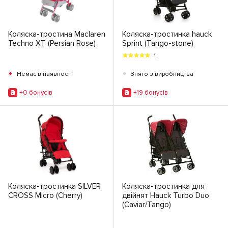
Коляска-тростина Maclaren
Коляска-тростинка hauck
Techno XT (Persian Rose)
Sprint (Tango-stone)
1
•
•
Немає в наявності
Знято з виробництва
+0 бонусiв
+19 бонусiв
Коляска-тростинка SILVER
Коляска-тростинка для
CROSS Micro (Cherry)
двійнят Hauck Turbo Duo
(Сaviar/Tango)