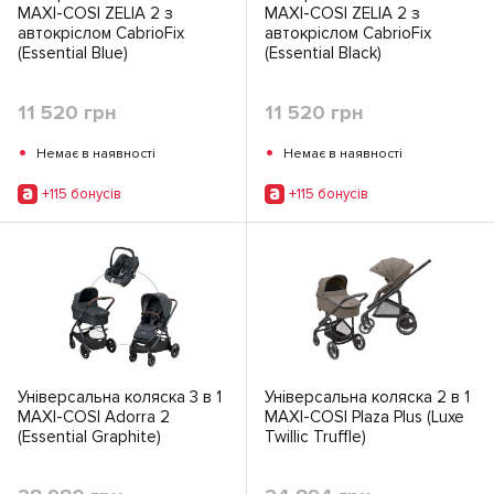
MAXI-COSI ZELIA 2 з
MAXI-COSI ZELIA 2 з
автокріслом CabrioFix
автокріслом CabrioFix
(Essential Blue)
(Essential Black)
11 520 грн
11 520 грн
•
•
Немає в наявності
Немає в наявності
+115 бонусiв
+115 бонусiв
Універсальна коляска 3 в 1
Універсальна коляска 2 в 1
MAXI-COSI Adorra 2
MAXI-COSI Plaza Plus (Luxe
(Essential Graphite)
Twillic Truffle)