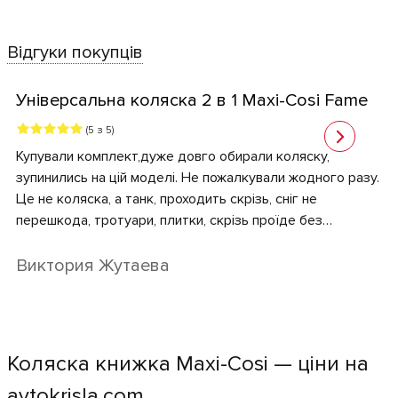
Відгуки покупців
Універсальна коляска 2 в 1 Maxi-Cosi Fame
(5 з 5)
Купували комплект,дуже довго обирали коляску,
зупинились на цій моделі. Не пожалкували жодного разу.
Це не коляска, а танк, проходить скрізь, сніг не
перешкода, тротуари, плитки, скрізь проїде без
проблем. Масивні колеса - великий плюс. В порівнянні з
сайбекс , ця коляска фантастична. Хочу додати, що є
Виктория Жутаева
підсвітка, також плюс, в темряві все видно, дитині дуже
зручно, та батькам також
Коляска книжка Maxi-Cosi — ціни на
avtokrisla.com