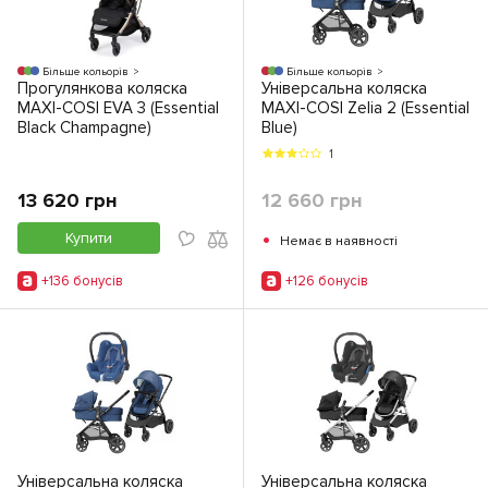
Більше кольорів
Більше кольорів
Прогулянкова коляска
Універсальна коляска
MAXI-COSI EVA 3 (Essential
MAXI-COSI Zelia 2 (Essential
Black Champagne)
Blue)
1
13 620 грн
12 660 грн
•
Купити
Немає в наявності
+136 бонусiв
+126 бонусiв
Універсальна коляска
Універсальна коляска