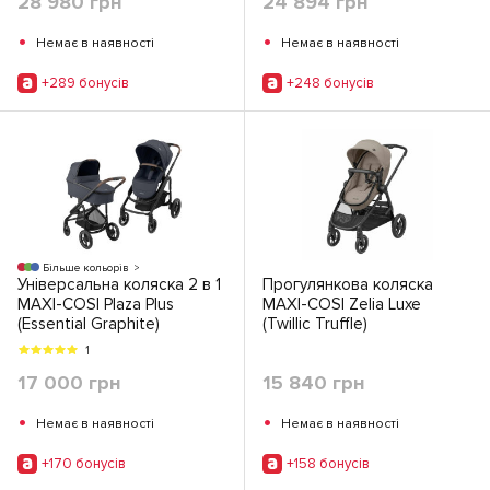
28 980 грн
24 894 грн
•
•
Немає в наявності
Немає в наявності
+289 бонусiв
+248 бонусiв
Більше кольорів
Універсальна коляска 2 в 1
Прогулянкова коляска
MAXI-COSI Plaza Plus
MAXI-COSI Zelia Luxe
(Essential Graphite)
(Twillic Truffle)
1
17 000 грн
15 840 грн
•
•
Немає в наявності
Немає в наявності
+170 бонусiв
+158 бонусiв