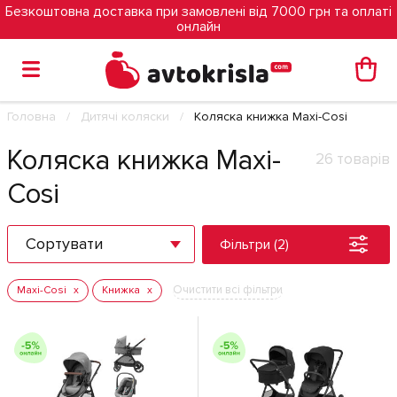
Безкоштовна доставка при замовлені від 7000 грн та оплаті
онлайн
Головна
Дитячі коляски
Коляска книжка Maxi-Cosi
Коляска книжка Maxi-
26 товарів
Cosi
Сортувати
Фільтри (2)
Очистити всі фільтри
Maxi-Cosi
Книжка