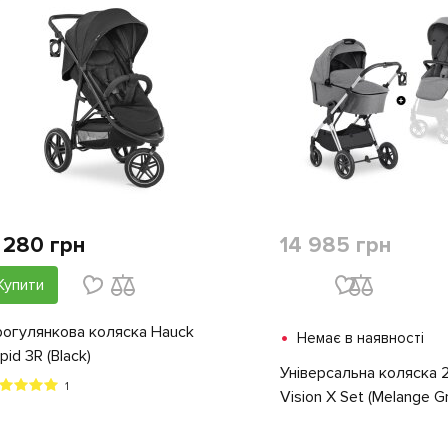
 280 грн
14 985 грн
Купити
огулянкова коляска Hauck
•
Немає в наявності
pid 3R (Black)
Універсальна коляска 2
1
Vision X Set (Melange G