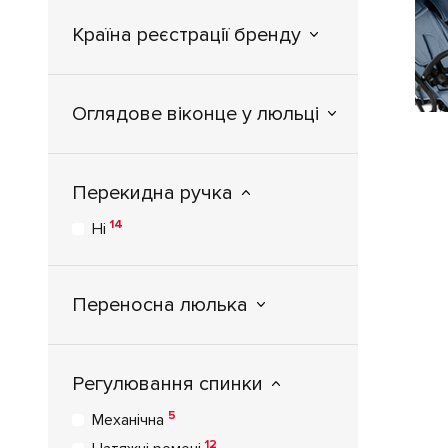
+1
SmarTrike
Країна реєстрації бренду
+2
Stokke
+3
Storchenmuehle
+1
TAKO
Оглядове віконце у люльці
+2
Teutonia
+5
Tutek
Перекидна ручка
+50
Tutis
+1
14
Twistshake
Ні
+3
Uppababy
+3
Valco Baby
Переносна люлька
+2
VivaKids
+12
X-Lander
Регулювання спинки
5
Механічна
12