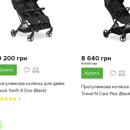
9 200 грн
8 640 грн
9 600 грн
Купити
Купити
огулянкова коляска для двійні
Прогулянкова коляска
uck Swift X Duo (Black)
Travel N Care Plus (Black
1