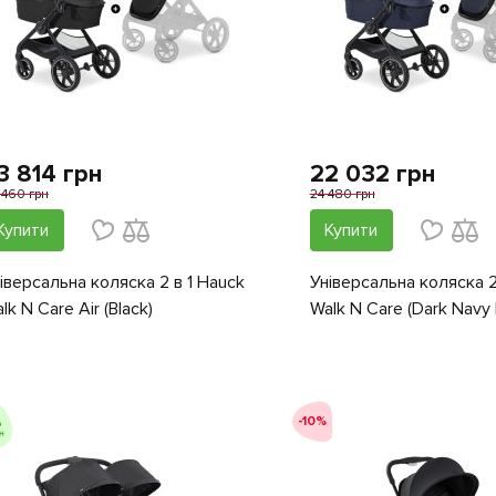
3 814 грн
22 032 грн
 460 грн
24 480 грн
Купити
Купити
іверсальна коляска 2 в 1 Hauck
Універсальна коляска 2
lk N Care Air (Black)
Walk N Care (Dark Navy 
-10%