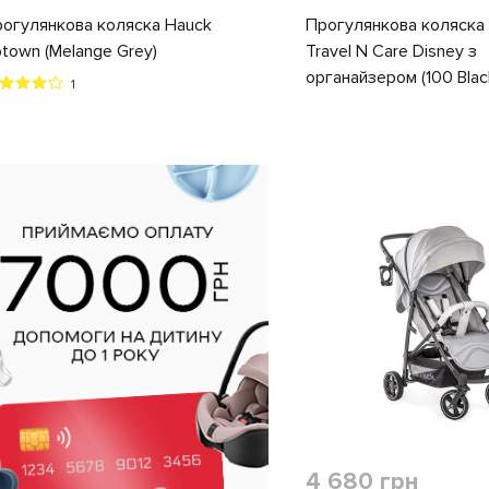
огулянкова коляска Hauck
Прогулянкова коляска
town (Melange Grey)
Travel N Care Disney з
органайзером (100 Blac
1
4 680 грн