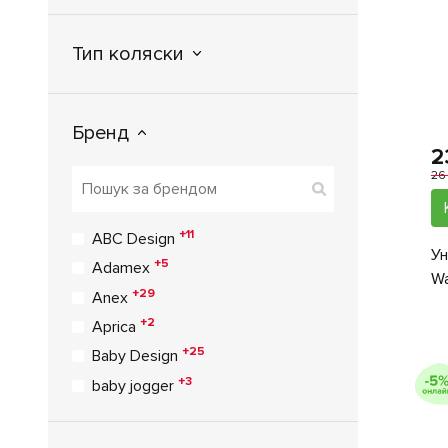
Тип коляски
Бренд
2
26
+11
ABC Design
Ун
+5
Adamex
Wa
+29
Anex
+2
Aprica
+25
Baby Design
+3
baby jogger
+1
Babyhit
+2
Babysing