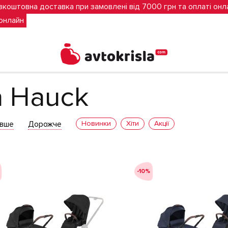
зкоштовна доставка при замовлені від 7000 грн та оплаті онл
 онлайн
а Hauck
вше
Дорожче
Новинки
Хіти
Акції
-10%