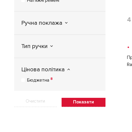
Натяжні ремені
4
Ручна поклажа
Тип ручки
•
Пр
Ra
Цінова політика
8
Бюджетна
Очистити
Показати