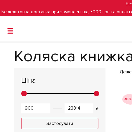
Бе
Безкоштовна доставка при замовлені від 7000 грн та оплаті
Головна
Дитячі коляски
Коляска книжка Hauck
Коляска книжк
Деше
Ціна
-10%
₴
Застосувати