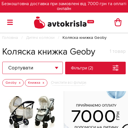
Безкоштовна доставка при замовлені від 7000 грн та оплаті
онлайн
Головна
Дитячі коляски
Коляска книжка Geoby
Коляска книжка Geoby
1 товар
Сортувати
Фільтри (2)
Очистити всі фільтри
Geoby
Книжка