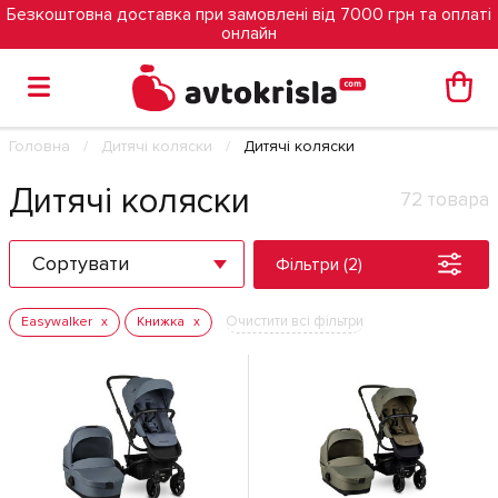
Безкоштовна доставка при замовлені від 7000 грн та оплаті
онлайн
Головна
Дитячі коляски
Дитячі коляски
Дитячі коляски
72 товара
Сортувати
Фільтри (2)
Очистити всі фільтри
Easywalker
Книжка