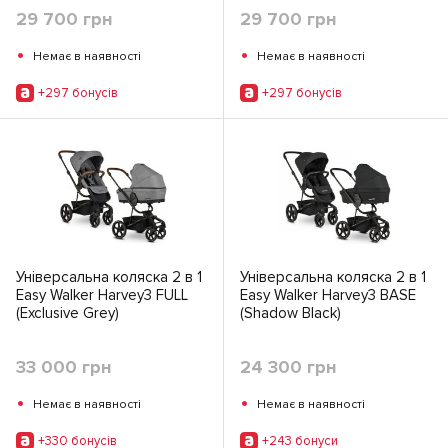
29 700 грн
29 700 грн
•
•
Немає в наявності
Немає в наявності
+297 бонусiв
+297 бонусiв
Універсальна коляска 2 в 1
Універсальна коляска 2 в 1
Easy Walker Harvey3 FULL
Easy Walker Harvey3 BASE
(Exclusive Grey)
(Shadow Black)
33 000 грн
24 300 грн
•
•
Немає в наявності
Немає в наявності
+330 бонусiв
+243 бонуси