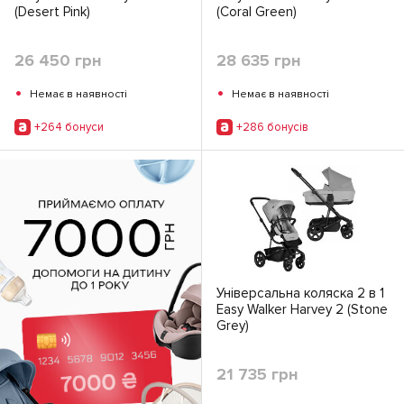
(Desert Pink)
(Coral Green)
26 450 грн
28 635 грн
•
•
Немає в наявності
Немає в наявності
+264 бонуси
+286 бонусiв
Універсальна коляска 2 в 1
Easy Walker Harvey 2 (Stone
Grey)
21 735 грн