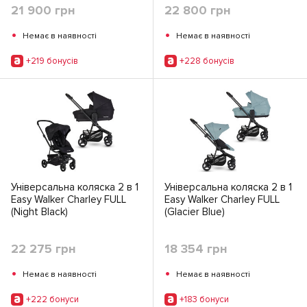
21 900 грн
22 800 грн
•
•
Немає в наявності
Немає в наявності
+219 бонусiв
+228 бонусiв
Універсальна коляска 2 в 1
Універсальна коляска 2 в 1
Easy Walker Charley FULL
Easy Walker Charley FULL
(Night Black)
(Glacier Blue)
22 275 грн
18 354 грн
•
•
Немає в наявності
Немає в наявності
+222 бонуси
+183 бонуси