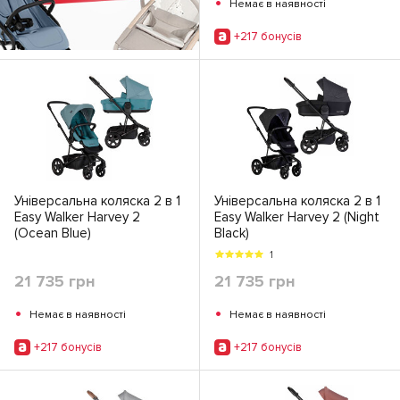
•
Немає в наявності
+217 бонусiв
Універсальна коляска 2 в 1
Універсальна коляска 2 в 1
Easy Walker Harvey 2
Easy Walker Harvey 2 (Night
(Ocean Blue)
Black)
1
21 735 грн
21 735 грн
•
•
Немає в наявності
Немає в наявності
+217 бонусiв
+217 бонусiв