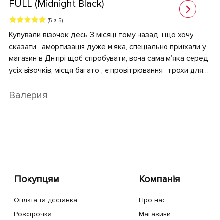
FULL (Midnight Black)
(5 з 5)
Купували візочок десь 3 місяці тому назад, і що хочу
сказати , амортизація дуже мʼяка, спеціально приїхали у
магазин в Дніпрі щоб спробувати, вона сама мʼяка серед
усіх візочків, місця багато , є провітрювання , трохи для
мене складне розкладання але в іншому супер, дитина
задоволена, дякую продавцям за підбір
Валерия
Покупцям
Компанія
Оплата та доставка
Про нас
Розстрочка
Магазини