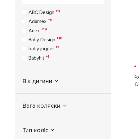
+3
ABC Design
+6
Adamex
+19
Anex
+10
Baby Design
+1
baby jogger
+1
Babyhit
•
+1
Babysing
+1
BabyStyle
Ко
Вік дитини
"D
+2
Babyzz
+3
Bair
Bebe-mobile
Вага коляски
+1
Bebecar
+8
Bebetto
+16
Тип коліс
Britax Romer
+3