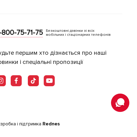
-800-75-71-75
Безкоштовні дзвінки зі всіх
мобільних і стаціонарних телефонів
удьте першим хто дізнається про наші
овинки і спеціальні пропозиції
зробка і підтримка
Rednes