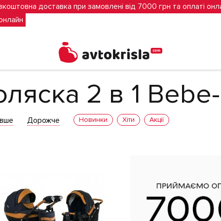
зкоштовна доставка при замовлені від 7000 грн та оплаті онл
 онлайн
 Bebe-mobile
ляска 2 в 1 Bebe
вше
Дорожче
Новинки
Хіти
Акції