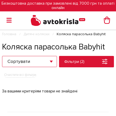
Безкоштовна доставка при замовлені від 7000 грн та оплаті
онлайн
Головна
Дитячі коляски
Коляска парасолька Babyhit
Коляска парасолька Babyhit
Сортувати
Фільтри (2)
Очистити всі фільтри
За вашими критеріям товари не знайдені