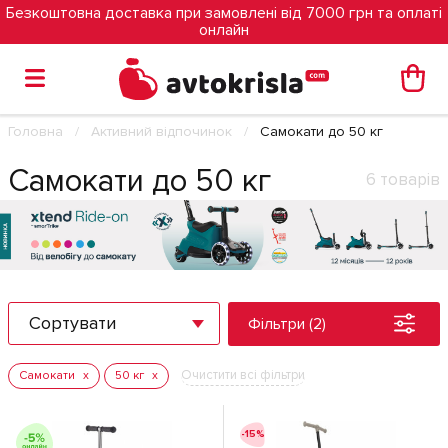
Безкоштовна доставка при замовлені від 7000 грн та оплаті
онлайн
Головна
Активний відпочинок
Самокати до 50 кг
Самокати до 50 кг
6 товарів
Сортувати
Фільтри (2)
Очистити всі фільтри
Самокати
50 кг
-15%