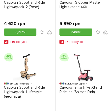
Самокат Scoot and Ride
Самокат Globber Master
Highwaykick-2 (Rose)
Lights (зелений)
4 620 грн
5 990 грн
Купити
Купити
+46 бонусiв
+59 бонусiв
Більше кольорів
Більше кольорів
Самокат Scoot and Ride
Самокат smarTrike Xtend
Highwaykick-1 Lifestyle
Ride-on (Salmon Pink)
(леопард)