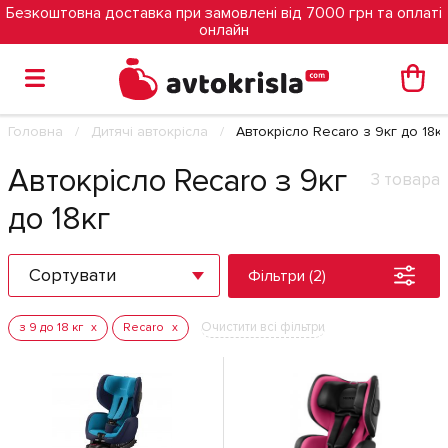
Безкоштовна доставка при замовлені від 7000 грн та оплаті
онлайн
Головна
Дитячі автокрісла
Автокрісло Recaro з 9кг до 18кг
Автокрісло Recaro з 9кг
3 товара
до 18кг
Сортувати
Фільтри (2)
Очистити всі фільтри
з 9 до 18 кг
Recaro