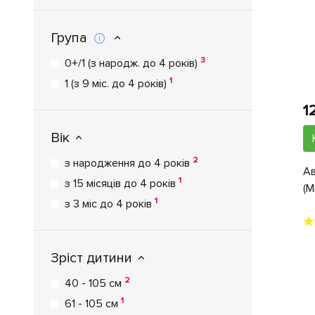
Група
3
0+/1 (з народж. до 4 років)
1
1 (з 9 міс. до 4 років)
1
Вік
2
з народження до 4 років
Ав
1
з 15 місяців до 4 років
(M
1
з 3 міс до 4 років
Зріст дитини
2
40 - 105 см
1
61 - 105 см