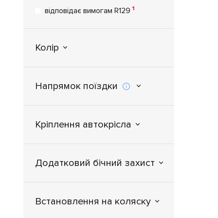
1
відповідає вимогам R129
отли
быст
опе
на в
Колір
кон
проц
Напрямок поїздки
Кріплення автокрісла
Додатковий бічний захист
Встановлення на коляску