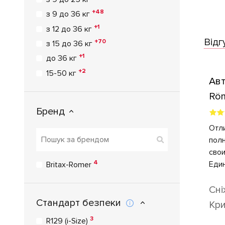
+48
з 9 до 36 кг
+1
з 12 до 36 кг
Відг
+70
з 15 до 36 кг
+1
до 36 кг
+2
15-50 кг
Авт
Röm
Бренд
Plu
Bla
Отл
пол
свои
4
Еди
Britax-Romer
неб
при
Сн
мал
Стандарт безпеки
Кр
цара
3
R129 (i-Size)
ост