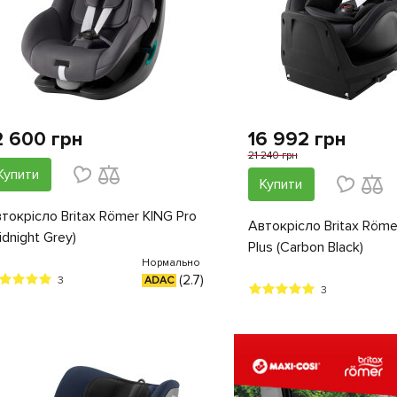
2 600 грн
16 992 грн
21 240 грн
Купити
Купити
токрісло Britax Römer KING Pro
Автокрiсло Britax Römer
idnight Grey)
Plus (Carbon Black)
Нормально
(2.7)
3
ADAC
3