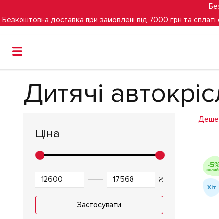
Бе
Безкоштовна доставка при замовлені від 7000 грн та оплаті
Головна
Дитячі автокрісла
Дитячі автокрісла
Дитячі автокріс
Деше
Ціна
₴
Хіт
Застосувати