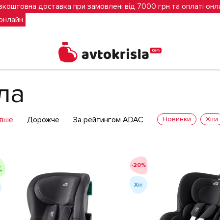
зкоштовна доставка при замовлені від 7000 грн та оплаті онл
 онлайн
ла
вше
Дорожче
За рейтингом ADAC
Новинки
Хіти
-20%
Хіт