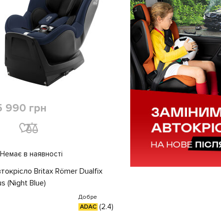
5 990 грн
Немає в наявності
токрiсло Britax Römer Dualfix
us (Night Blue)
Добре
(2.4)
ADAC