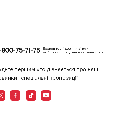
-800-75-71-75
Безкоштовні дзвінки зі всіх
мобільних і стаціонарних телефонів
удьте першим хто дізнається про наші
овинки і спеціальні пропозиції