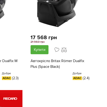
17 568 грн
21 960 грн
Купити
 Dualfix M
Автокрiсло Britax Römer Dualfix
Plus (Space Black)
Добре
Добре
(2.3)
(2.4)
ADAC
ADAC