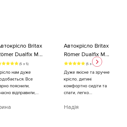
втокрiсло Britax
Автокрiсло Britax
ömer Dualfix M
Römer Dualfix M
lus (Carbon
Plus (Carbon
(5 з 5)
(5 з 5)
lack)
Black)
рісло нам дуже
Дуже якісне та зручне
одобається. Все
крісло, дитині
арно пояснили,
комфортно сидіти та
часно відправили,
спати, легко
обре запакували, все
повертається навколо
арно доїхало Новою
осі, за необхідністю.
рина
Надія
оштою.
Щире дякую за
консультацію та за те
що допомогли