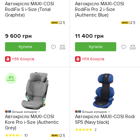
Автокрісло MAXI-COSI
Автокрісло MAXI-COSI
RodiFix S i-Size (Tonal
RodiFix Pro 2 i-Size
Graphite)
(Authentic Blue)
(2.1)
(2.1)
ADAC
ADAC
9 600 грн
11 400 грн
Купити
Купити
+96 бонусiв
+114 бонусiв
Більше кольорів
Більше кольорів
Автокрісло MAXI-COSI
Автокрісло MAXI-COSI Rodi
Kore Pro i-Size (Authentic
SPS (Navy black)
Grey)
2
(2.1)
10
ADAC