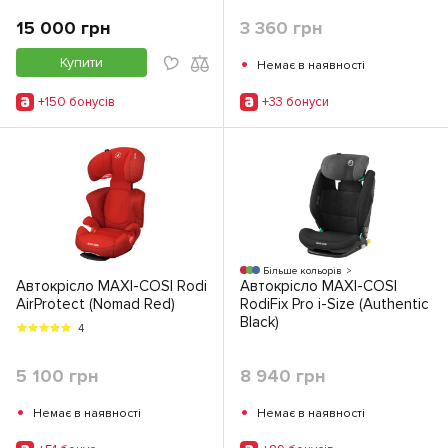
15 000 грн
3 360 грн
•
Купити
Немає в наявності
+150 бонусiв
+33 бонуси
Більше кольорів
Автокрісло MAXI-COSI Rodi
Автокрісло MAXI-COSI
AirProtect (Nomad Red)
RodiFix Pro i-Size (Authentic
Black)
4
5 100 грн
8 940 грн
•
•
Немає в наявності
Немає в наявності