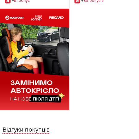
+51 бонус
+89 бонусiв
Відгуки покупців