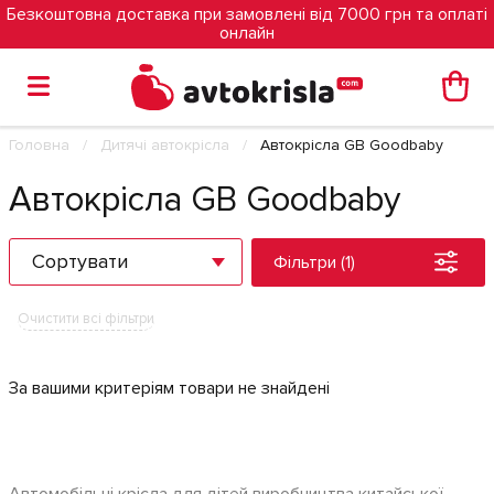
Безкоштовна доставка при замовлені від 7000 грн та оплаті
онлайн
Головна
Дитячі автокрісла
Автокрісла GB Goodbaby
Автокрісла GB Goodbaby
Сортувати
Фільтри (1)
Очистити всі фільтри
За вашими критеріям товари не знайдені