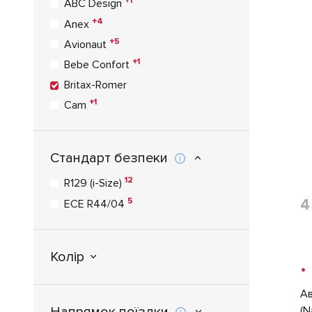
+1
ABC Design
+4
Anex
+5
Avionaut
+1
Bebe Confort
Britax-Romer
+1
Cam
+1
Capsula
+1
Chicco
Стандарт безпеки
+8
Cybex
12
R129 (i-Size)
+3
Doona
5
4
ECE R44/04
+1
Graco
+4
Hauck
+1
iCoo
Колір
•
+1
Mast
+23
Maxi - Cosi
Ав
+1
NOORDI
Напрямок поїздки
(N