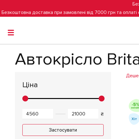
Бе
Безкоштовна доставка при замовлені від 7000 грн та оплаті
Головна
Дитячі автокрісла
Автокрісло Britax Römer 
Автокрісло Brit
Деше
Ціна
₴
Хіт
Застосувати