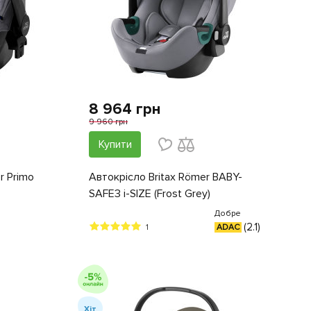
8 964 грн
9 960 грн
Купити
r Primo
Автокрісло Britax Römer BABY-
SAFE3 i-SIZE (Frost Grey)
Добре
(2.1)
1
ADAC
Хіт