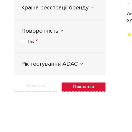
•
Країна реєстрації бренду
Ав
SA
Поворотність
2
Так
Рік тестування ADAC
Очистити
Показати