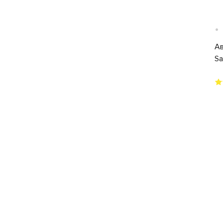
•
Ав
Sa