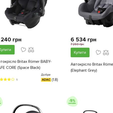
 240 грн
6 534 грн
7 260 грн
Купити
Купити
токрісло Britax Römer BABY-
Автокрісло Britax Röme
FE CORE (Space Black)
(Elephant Grey)
Добре
(1.8)
1
ADAC