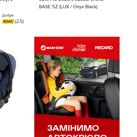
BASE 5Z (LUX / Onyx Black)
Добре
(2.5)
ADAC