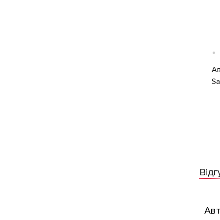
•
Ав
Sa
Відг
Авт