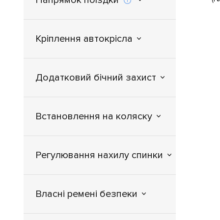
+1
Peg - Perego
+11
Recaro
Кріплення автокрісла
+1
Roan
+1
Silver - Cross
+1
Sparco
Додатковий бічний захист
+1
Swandoo
+3
TUTIS
Встановлення на коляску
Регулювання нахилу спинки
Власні ремені безпеки