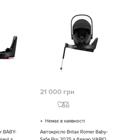
21 000 грн
•
Немає в наявності
r BABY-
Автокрісло Britax Römer Baby-
rey) з
Safe Pro 2025 з базою VARIO