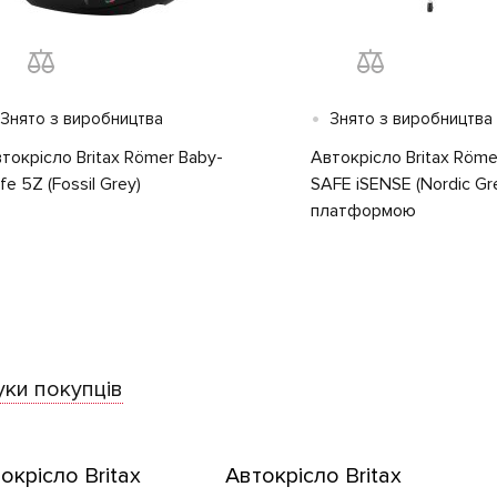
•
Знято з виробництва
Знято з виробництва
токрісло Britax Römer Baby-
Автокрісло Britax Röme
fe 5Z (Fossil Grey)
SAFE iSENSE (Nordic Gre
платформою
уки покупців
окрісло Britax
Автокрісло Britax