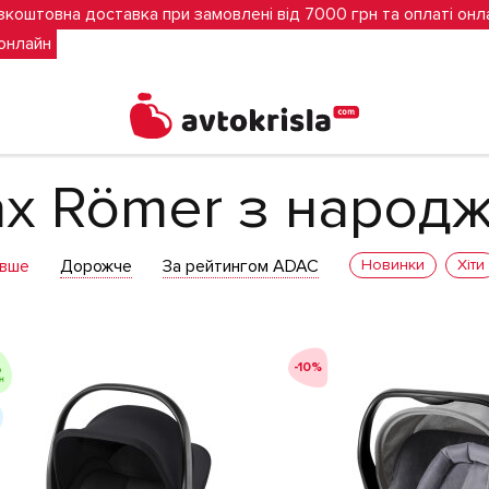
зкоштовна доставка при замовлені від 7000 грн та оплаті онл
 онлайн
з народження до 13кг
ax Römer з народ
вше
Дорожче
За рейтингом ADAC
Новинки
Хіти
-10%