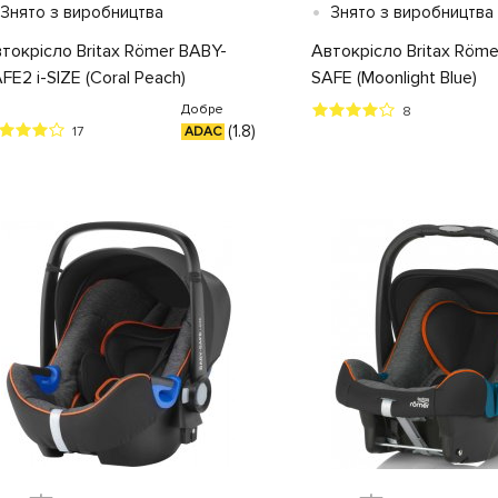
•
Знято з виробництва
Знято з виробництва
токрісло Britax Römer BABY-
Автокрісло Britax Röme
FE2 i-SIZE (Coral Peach)
SAFE (Moonlight Blue)
Добре
8
(1.8)
17
ADAC