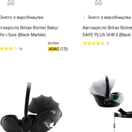
•
Знято з виробництва
Знято з виробництва
токрісло Britax Römer Baby-
Автокрісло Britax Röme
fe i-Size (Black Marble)
SAFE PLUS SHR II (Black
Добре
7
(1.9)
13
ADAC