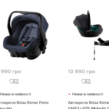
 990 грн
13 990 грн
•
Немає в наявності
Немає в наявності
токрісло Britax Römer Primo
Автокрісло Britax Röme
avy Ink)
SAFE3 i-SIZE (Midnight G