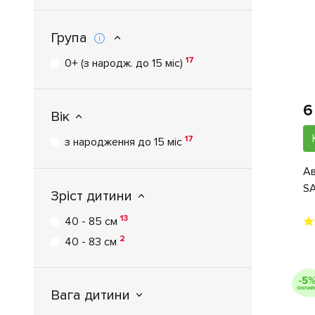
Група
17
0+ (з народж. до 15 міс)
6
Вік
17
з народження до 15 міс
Ав
SA
Зріст дитини
13
40 - 85 см
2
40 - 83 см
Вага дитини