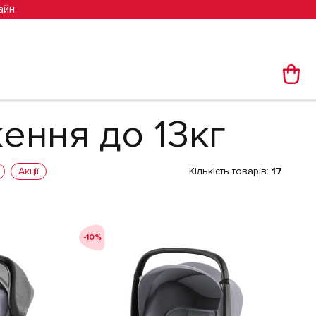
айн
ження до 13кг
Акції
Кількість товарів:
17
-10%