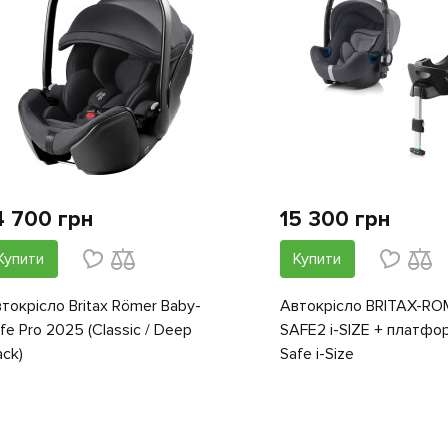
4 700 грн
15 300 грн
Купити
Купити
токрісло Britax Römer Baby-
Автокрісло BRITAX-RO
fe Pro 2025 (Classic / Deep
SAFE2 i-SIZE + платфо
ack)
Safe i-Size