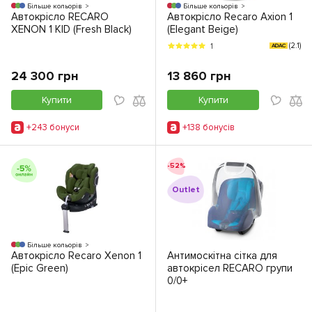
Більше кольорів
Більше кольорів
Автокрісло RECARO
Автокрісло Recaro Axion 1
XENON 1 KID (Fresh Black)
(Elegant Beige)
(2.1)
1
ADAC
24 300 грн
13 860 грн
Купити
Купити
+243 бонуси
+138 бонусiв
-52%
Outlet
Більше кольорів
Автокрісло Recaro Xenon 1
Антимоскітна сітка для
(Epic Green)
автокрісел RECARO групи
0/0+