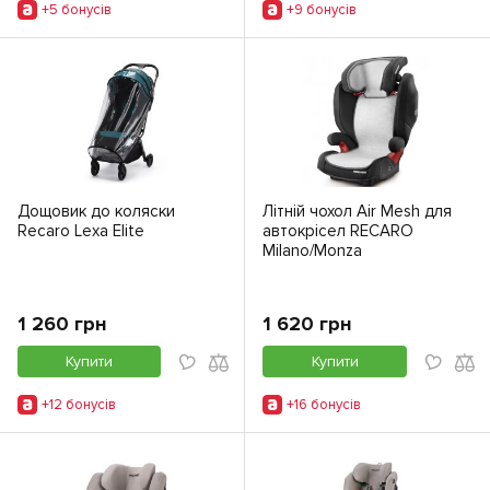
+5 бонусiв
+9 бонусiв
Дощовик до коляски
Літній чохол Air Mesh для
Recaro Lexa Elite
автокрісел RECARO
Milano/Monza
1 260 грн
1 620 грн
Купити
Купити
+12 бонусiв
+16 бонусiв