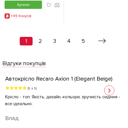
Купити
+49 бонусiв
1
2
3
4
5
Відгуки покупців
Автокрісло Recaro Axion 1 (Elegant Beige)
(5 з 5)
Крісло - топ. Якість, дизайн, кольори, зручність сидіння -
все ідеально.
Влад