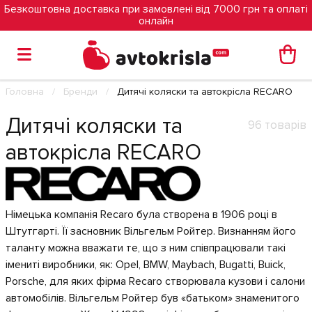
Безкоштовна доставка при замовлені від 7000 грн та оплаті
онлайн
Головна
Бренди
Дитячі коляски та автокрісла RECARO
Дитячі коляски та
96 товарів
автокрісла RECARO
Німецька компанія Recaro була створена в 1906 році в
Штутгарті. Її засновник Вільгельм Ройтер. Визнанням його
таланту можна вважати те, що з ним співпрацювали такі
імениті виробники, як: Opel, BMW, Maybach, Bugatti, Buick,
Porsche, для яких фірма Recaro створювала кузови і салони
автомобілів. Вільгельм Ройтер був «батьком» знаменитого