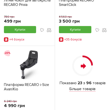
Літній чохол для автокрісла
Платформа RECARO
RECARO Privia
SmartClick
780 грн
4 560 грн
499 грн
3 500 грн
Купити
Купити
+4 бонуси
+35 бонусiв
-20%
Показано
23
з
96
товарів
Платформа RECARO i-Size
Більше товарів
Avan/Kio
6 240 грн
4 990 грн