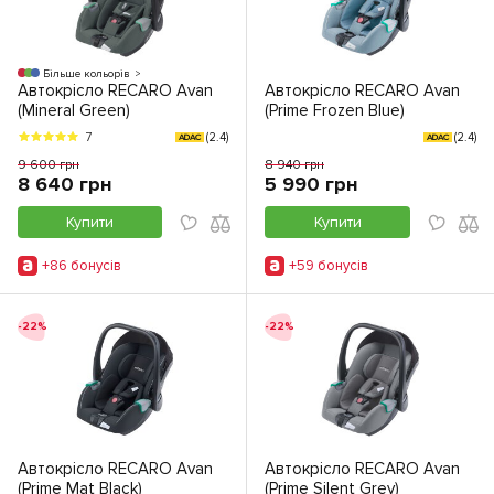
Більше кольорів
Автокрісло RECARO Avan
Автокрісло RECARO Avan
(Mineral Green)
(Prime Frozen Blue)
(2.4)
(2.4)
7
ADAC
ADAC
9 600 грн
8 940 грн
8 640 грн
5 990 грн
Купити
Купити
+86 бонусiв
+59 бонусiв
-22%
-22%
Автокрісло RECARO Avan
Автокрісло RECARO Avan
(Prime Mat Black)
(Prime Silent Grey)