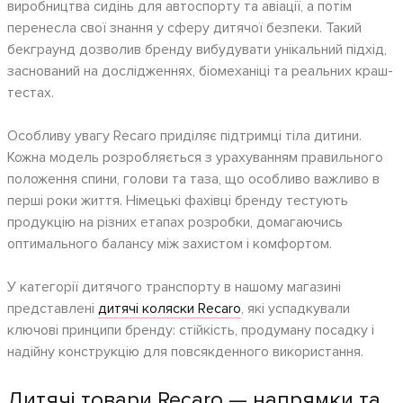
виробництва сидінь для автоспорту та авіації, а потім
перенесла свої знання у сферу дитячої безпеки. Такий
бекграунд дозволив бренду вибудувати унікальний підхід,
заснований на дослідженнях, біомеханіці та реальних краш-
тестах.
Особливу увагу Recaro приділяє підтримці тіла дитини.
Кожна модель розробляється з урахуванням правильного
положення спини, голови та таза, що особливо важливо в
перші роки життя. Німецькі фахівці бренду тестують
продукцію на різних етапах розробки, домагаючись
оптимального балансу між захистом і комфортом.
У категорії дитячого транспорту в нашому магазині
представлені
дитячі коляски Recaro
, які успадкували
ключові принципи бренду: стійкість, продуману посадку і
надійну конструкцію для повсякденного використання.
Дитячі товари Recaro — напрямки та