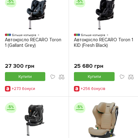
Більше кольорів
Більше кольорів
Автокрісло RECARO Toron
Автокрісло RECARO Toron 1
1 (Gallant Grey)
KID (Fresh Black)
27 300 грн
25 680 грн
Купити
Купити
+273 бонуси
+256 бонусiв