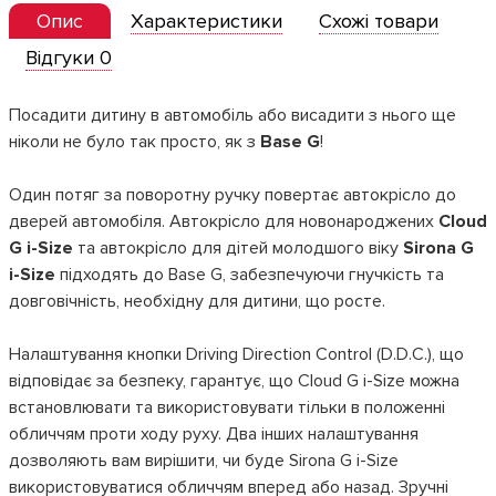
Опис
Характеристики
Схожі товари
Відгуки 0
Посадити дитину в автомобіль або висадити з нього ще
ніколи не було так просто, як з
Base G
!
Один потяг за поворотну ручку повертає автокрісло до
дверей автомобіля. Автокрісло для новонароджених
Cloud
G i-Size
та автокрісло для дітей молодшого віку
Sirona G
i-Size
підходять до Base G, забезпечуючи гнучкість та
довговічність, необхідну для дитини, що росте.
Налаштування кнопки Driving Direction Control (D.D.C.), що
відповідає за безпеку, гарантує, що Cloud G i-Size можна
встановлювати та використовувати тільки в положенні
обличчям проти ходу руху. Два інших налаштування
дозволяють вам вирішити, чи буде Sirona G i-Size
використовуватися обличчям вперед або назад. Зручні