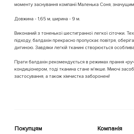
моменту заснування компанії Маленька Соня, значущим
Довжина - 1,65 м, ширина - 9 м.
Виконаний з тоненької шестигранної легкої сіточки. Те
підходу, балдахін прекрасно пропускає повітря, оберіг
дитиною. Завдяки легкій тканині створюється особлива
Прати балдахін рекомендується в режимах прання «ручн
кондиціонером, тоді тканина стане м'якше. Миючі засоби
застосування, а також хімчистка заборонені!
Покупцям
Компанія