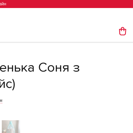
айн
енька Соня з
йс)
им