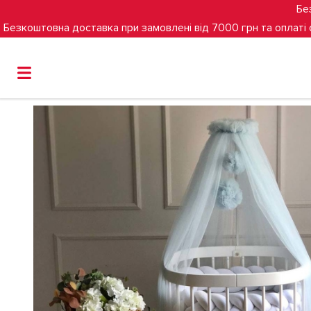
Бе
Безкоштовна доставка при замовлені від 7000 грн та оплаті
Головна
Балдахін Маленька Соня з помпонами (айс)