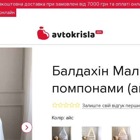
зкоштовна доставка при замовлені від 7000 грн та оплаті онл
 онлайн
Балдахін Мал
помпонами (а
Залиште свій відгук перш
Колір:
айс