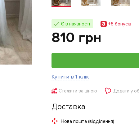
+8 бонусiв
Є в наявності
810 грн
Купити в 1 клік
Стежити за ціною
Додати у о
Доставка
Нова пошта (відділення)