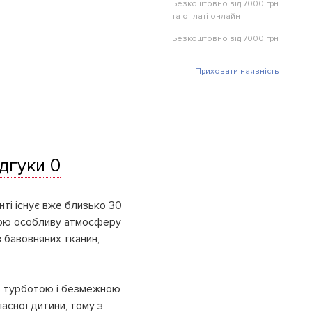
Безкоштовно від 7000 грн
та оплаті онлайн
Безкоштовно від 7000 грн
Приховати наявність
ідгуки 0
нті існує вже близько 30
свою особливу атмосферу
в бавовняних тканин,
з турботою і безмежною
асної дитини, тому з