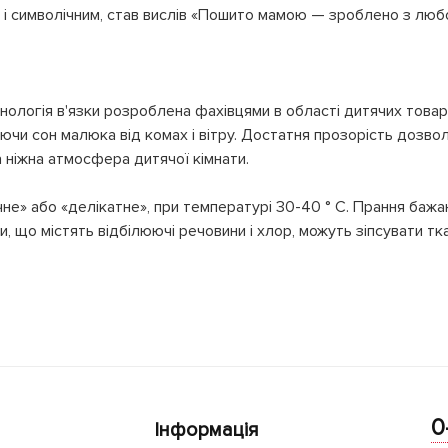
 і символічним, став вислів «Пошито мамою — зроблено з люб
хнологія в'язки розроблена фахівцями в області дитячих товар
аючи сон малюка від комах і вітру. Достатня прозорість дозво
 ніжна атмосфера дитячої кімнати.
е» або «делікатне», при температурі 30-40 ° C. Прання бажа
, що містять відбілюючі речовини і хлор, можуть зіпсувати тка
0
Інформація