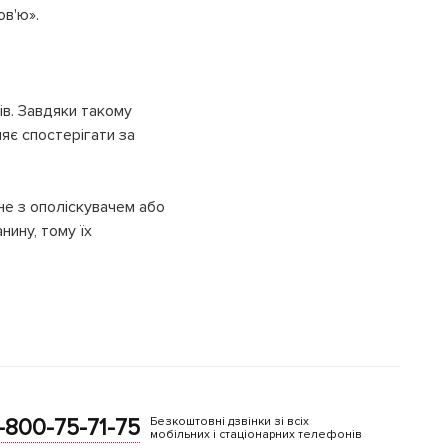
ов'ю».
ів. Завдяки такому
ляє спостерігати за
не з ополіскувачем або
нину, тому їх
-800-75-71-75
Безкоштовні дзвінки зі всіх
мобільних і стаціонарних телефонів