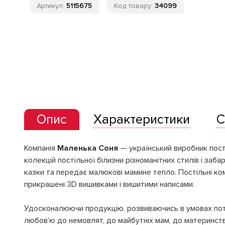
Артикул:
5115675
Код товару:
34099
Опис
Характеристики
С
Компанія
Маленька Соня
— український виробник пості
колекцій постільної білизни різноманітних стилів і з
казки та передає малюкові мамине тепло. Постільні ком
прикрашені 3D вишивками і вишитими написами.
Удосконалюючи продукцію, розвиваючись в умовах пот
любов'ю до немовлят, до майбутніх мам, до материнств