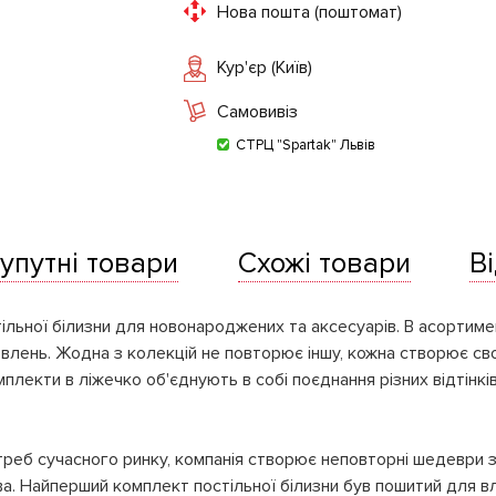
Нова пошта (поштомат)
Кур'єр (Київ)
Самовивіз
СТРЦ "Spartak" Львів
упутні товари
Схожі товари
В
льної білизни для новонароджених та аксесуарів. В асортиме
абарвлень. Жодна з колекцій не повторює іншу, кожна створює 
плекти в ліжечко об'єднують в собі поєднання різних відтінкі
реб сучасного ринку, компанія створює неповторні шедеври 
а. Найперший комплект постільної білизни був пошитий для вл