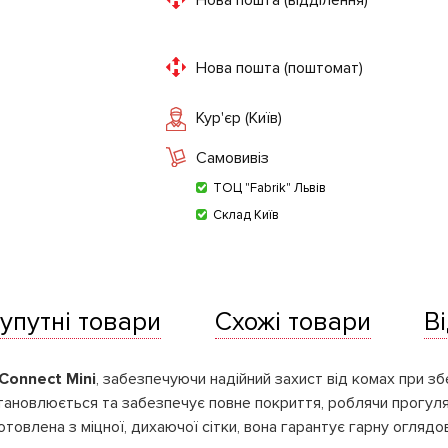
Нова пошта (відділення)
Нова пошта (поштомат)
Кур'єр (Київ)
Самовивіз
ТОЦ "Fabrik" Львів
Склад Київ
упутні товари
Схожі товари
В
Connect Mini
, забезпечуючи надійний захист від комах при з
тановлюється та забезпечує повне покриття, роблячи прогулян
овлена з міцної, дихаючої сітки, вона гарантує гарну оглядові