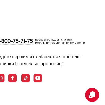
-800-75-71-75
Безкоштовні дзвінки зі всіх
мобільних і стаціонарних телефонів
удьте першим хто дізнається про наші
овинки і спеціальні пропозиції