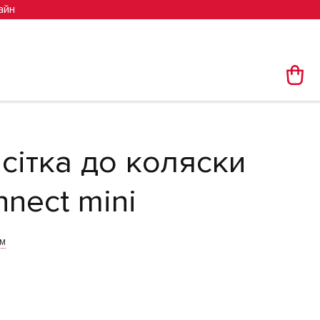
айн
сітка до коляски
nect mini
им