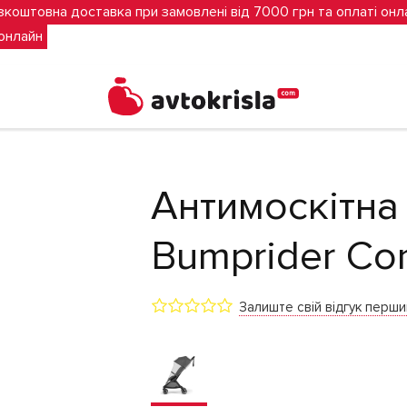
зкоштовна доставка при замовлені від 7000 грн та оплаті онл
 онлайн
t mini
Антимоскітна 
Bumprider Con
Залиште свій відгук перш