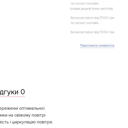
та оплаті онлайн
(окрім дерев'яних меблів)
Безкоштовно від 7000 грн
та оплаті онлайн
Безкоштовно від 7000 грн
Приховати наявність
ідгуки 0
береженні оптимальної
ки на свіжому повітрі
сть і циркуляцію повітря,