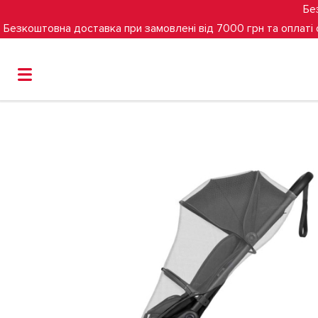
Бе
Безкоштовна доставка при замовлені від 7000 грн та оплаті
Головна
Антимоскітна сітка до коляски Bumprider Connec