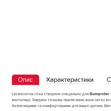
Опис
Характеристики
С
Ця москітна сітка створена спеціально для
Bumprider 
вентиляції. Завдяки точному приляганню вона легко вс
безпечнішими та комфортнішими для вашої дитини. Вигот