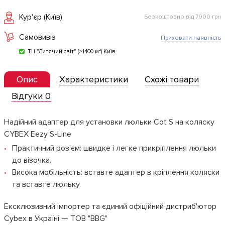
Кур'єр (Київ)
Безкоштовно від 7000 грн
Самовивіз
Приховати наявність
ТЦ "Дитячий світ" (>1400 м²) Київ
Опис
Характеристики
Схожі товари
Відгуки 0
Надійний адаптер для установки люльки Cot S на коляску
CYBEX Eezy S-Line
Практичний роз'єм: швидке і легке прикріплення люльки
до візочка.
Висока мобільність: вставте адаптер в кріплення коляски
та вставте люльку.
Ексклюзивний імпортер та єдиний офіційний дистриб'ютор
Cybex в Україні — ТОВ "BBG"