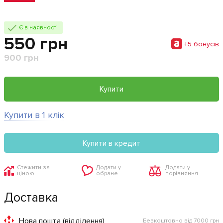
Є в наявності
550 грн
+5 бонусiв
900 грн
Купити
Купити в 1 клік
Купити в кредит
Стежити за
Додати у
Додати у
ціною
обране
порівняння
Доставка
Нова пошта (відділення)
Безкоштовно від 7000 грн