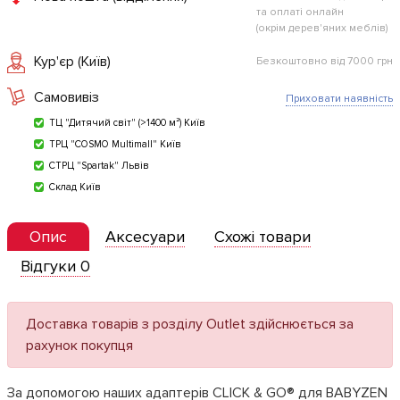
та оплаті онлайн
(окрім дерев'яних меблів)
Кур'єр (Київ)
Безкоштовно від 7000 грн
Самовивіз
Приховати наявність
ТЦ "Дитячий світ" (>1400 м²) Київ
ТРЦ "COSMO Multimall" Київ
СТРЦ "Spartak" Львів
Склад Київ
Опис
Аксесуари
Схожі товари
Відгуки 0
Доставка товарів з розділу Outlet здійснюється за
рахунок покупця
За допомогою наших адаптерів CLICK & GO® для BABYZEN