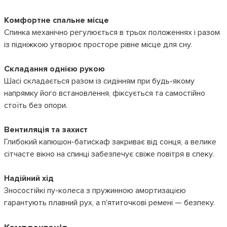
Комфортне спальне місце
Спинка механічно регулюється в трьох положеннях і разом
із підніжкою утворює просторе рівне місце для сну.
Складання однією рукою
Шасі складається разом із сидінням при будь-якому
напрямку його встановлення, фіксується та самостійно
стоїть без опори.
Вентиляція та захист
Глибокий капюшон-батискаф закриває від сонця, а велике
сітчасте вікно на спинці забезпечує свіже повітря в спеку.
Надійний хід
Зносостійкі пу-колеса з пружинною амортизацією
гарантують плавний рух, а п'ятиточкові ремені — безпеку.