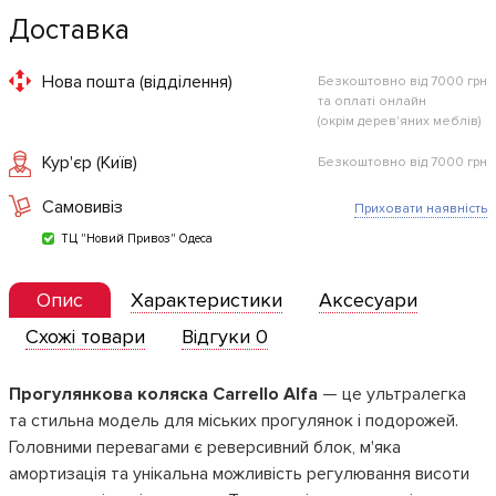
Доставка
Нова пошта (відділення)
Безкоштовно від 7000 грн
та оплаті онлайн
(окрім дерев'яних меблів)
Кур'єр (Київ)
Безкоштовно від 7000 грн
Самовивіз
Приховати наявність
ТЦ "Новий Привоз" Одеса
Опис
Характеристики
Аксесуари
Схожі товари
Відгуки 0
Прогулянкова коляска Carrello Alfa
— це ультралегка
та стильна модель для міських прогулянок і подорожей.
Головними перевагами є реверсивний блок, м'яка
амортизація та унікальна можливість регулювання висоти