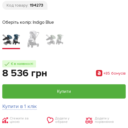
Код товару:
194273
Оберіть колір:
Indigo Blue
Є в наявності
8 536 грн
+85 бонусiв
Купити
Купити в 1 клік
Стежити за
Додати у
Додати у
ціною
обране
порівняння