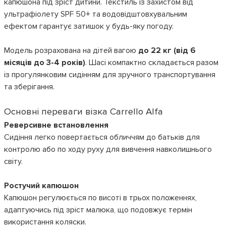
капюшона під зріст дитини. Текстиль із захистом від
ультрафіолету SPF 50+ та водовідштовхувальним
ефектом гарантує затишок у будь-яку погоду.
Модель розрахована на дітей вагою
до 22 кг (від 6
місяців до 3-4 років)
. Шасі компактно складається разом
із прогулянковим сидінням для зручного транспортування
та зберігання.
Основні переваги візка Carrello Alfa
Реверсивне встановлення
Сидіння легко повертається обличчям до батьків для
контролю або по ходу руху для вивчення навколишнього
світу.
Ростучий капюшон
Капюшон регулюється по висоті в трьох положеннях,
адаптуючись під зріст малюка, що подовжує термін
використання коляски.